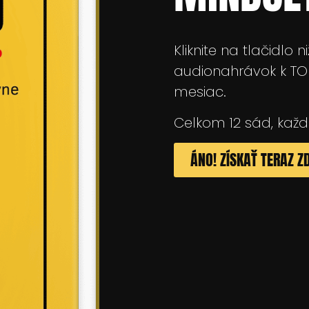
Kliknite na tlačidlo n
audionahrávok k TO
mesiac.
Celkom 12 sád, každ
ÁNO! ZÍSKAŤ TERAZ 