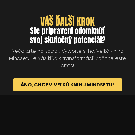
VÁŠ ĎALŠÍ KROK
Ste pripravení odomknúť
svoj skutočný potenciál?
Nečakajte na zázrak. Vytvorte si ho. Veľká Kniha
Mindsetu je váš kľúč k transformácii. Začnite ešte
dnes!
ÁNO, CHCEM VEĽKÚ KNIHU MINDSETU!
© 2025 Akadémia Andyho Winsona, so sídlom
Ľubochnianska 4, 831 04 Bratislava, IČO: 50540335,
email:
akademia@andywinson.com
, tel: +421 908
777 808