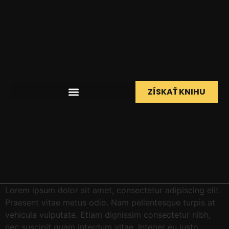
ZÍSKAŤ KNIHU
Lorem ipsum dolor sit amet, consectetur adipiscing elit.
Praesent vitae metus odio. Nam pellentesque turpis at
vehicula vulputate. Etiam dignissim consectetur nibh,
nec suscipit quam interdum vitae. Integer eu justo