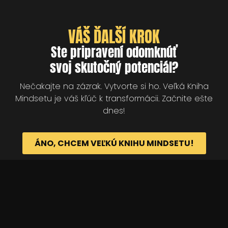
VÁŠ ĎALŠÍ KROK
Ste pripravení odomknúť
svoj skutočný potenciál?
Nečakajte na zázrak. Vytvorte si ho. Veľká Kniha
Mindsetu je váš kľúč k transformácii. Začnite ešte
dnes!
ÁNO, CHCEM VEĽKÚ KNIHU MINDSETU!
© 2025 Akadémia Andyho Winsona, so sídlom
Ľubochnianska 4, 831 04 Bratislava, IČO: 50540335,
email:
akademia@andywinson.com
, tel: +421 908
777 808